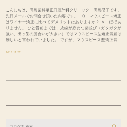
こんにちは、田島歯科矯正口腔外科クリニック 田島昂子です。
先日メールでお問合せ頂いた内容です。 Ｑ．マウスピース矯正
はワイヤー矯正に比べてデメリットはありますか？ Ａ．ほぼあ
りません。 ひと昔前までは、抜歯が必要な歯並び（ガタガタが
強い、出っ歯の度合いが大きい）ではマウスピース型矯正装置は
難しいと言われていました。 ですが、マウスピース型矯正装置
の技術も日々進化しており、今現在では抜歯が必要な矯正でも問
題なく矯正治療が可能です。 ワイヤー矯正とマウスピース矯正
2018.11.27
を比較すると、歯並びの種類（出っ歯、ガタガタ、受け口、すき
っぱなど）によってはワイヤー矯正よりもマウスピース矯正の方
が治療期間が長くなったり、逆に短くなったりする場合がありま
す。